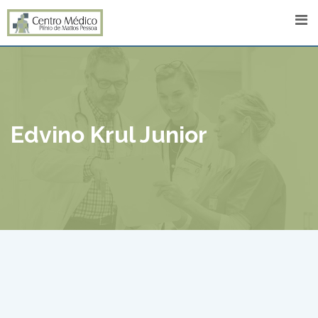
Skip
to
content
Edvino Krul Junior